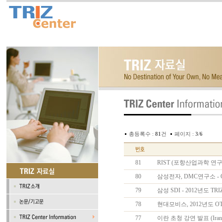
총등록수 :
81
건
페이지 :
3
/
6
81
RIST (포항산업과학 연구원) 
80
삼성전자, DMC연구소 - 
79
삼성 SDI - 2012년도 
78
현대모비스, 2012년도 OTSM-
77
이란 초청 강연 발표 (Iran 2